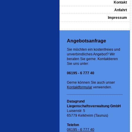
Kontakt
Anfahrt
Impressum
Angebotsanfrage
Sie möchten ein kostenfreies und
unverbindliches Angebot? Wir
beraten Sie gerne. Kontaktieren
Sie uns unter:
06195 - 6 777 40
Gerne können Sie auch unser
Kontaktformular
verwenden.
Datagrund
Liegenschaftsverwaltung GmbH
Luisenstr. 5
65779 Kelkheim (Taunus)
Telefon
06195 - 6 777 40